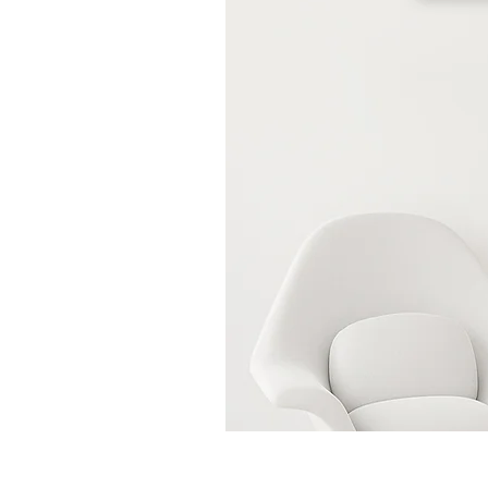
CAMPITO
DE
FLORES
21:
AILYN