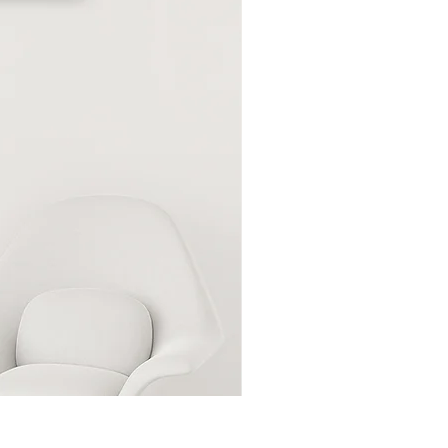
CAMPITO
DE
FLORES
15:
AILYN