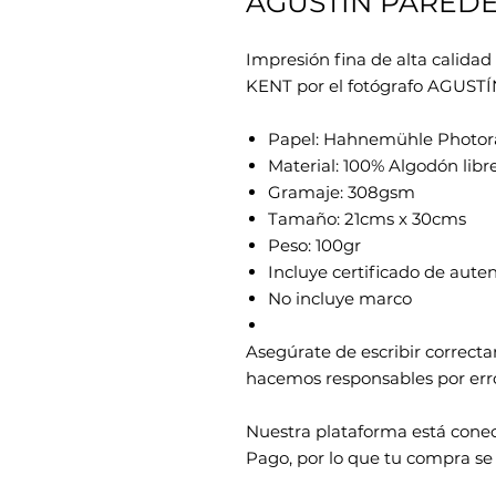
AGUSTÍN PARED
Impresión fina de alta calida
KENT por el fotógrafo AGUST
Papel: Hahnemühle Photor
Material: 100% Algodón libr
Gramaje: 308gsm
Tamaño: 21cms x 30cms
Peso: 100gr
Incluye certificado de aute
No incluye marco
Asegúrate de escribir correct
hacemos responsables por erro
Nuestra plataforma está cone
Pago, por lo que tu compra se